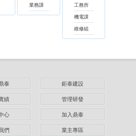
業務課
工務所
機電課
維修組
鼎泰
鉅泰建設
實績
管理研發
中心
加入鼎泰
我們
業主專區