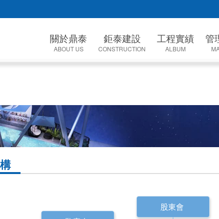
關於鼎泰
鉅泰建設
工程實績
管
ABOUT US
CONSTRUCTION
ALBUM
M
經營理念
鉅泰建設介紹
在建工程
電子化管
企業沿革
客戶服務與保固
建設開發
BIM中
組織架構
業績代表
勞工安全
經營者的話
業績總攬
業主服
構
股東會