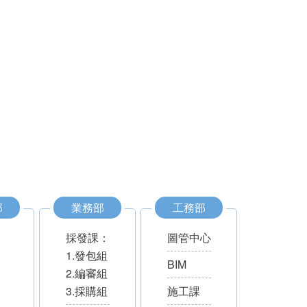
部
業務部
工務部
採發課：
圖管中心
1.發包組
BIM
2.編審組
3.採購組
施工課