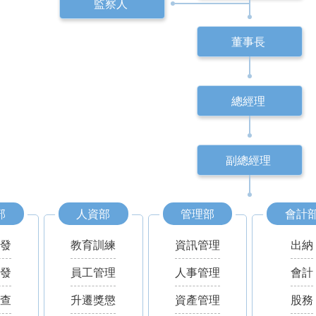
監察人
董事長
總經理
副總經理
部
人資部
管理部
會計
開發
教育訓練
資訊管理
出納
開發
員工管理
人事管理
會計
調查
升遷獎懲
資產管理
股務