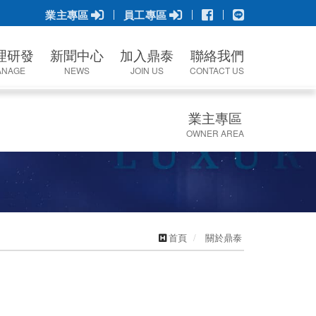
業主專區
員工專區
理研發
新聞中心
加入鼎泰
聯絡我們
ANAGE
NEWS
JOIN US
CONTACT US
理
人才訓練
聯絡我們
業主專區
心
幸福職場
OWNER AREA
衛生
聯繫人資
業主專區
務
首頁
關於鼎泰