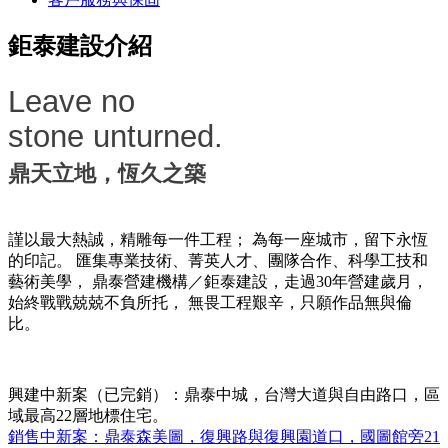
鉅泰建設介紹
Leave no
stone unturned.
鼎天立地，恆久之築
謹以最大熱誠，精雕每一件工程；
為每一座城市，留下永恆
的印記。
匯集專業技術、菁英人才、團隊合作、科學工技和
藝術美學，
鼎泰營建機構／鉅泰建設，走過30年營建歲月，
始終戰戰兢兢不負所托，
無畏工程艱辛，只願作品無與倫
比。
興建中新案（已完銷）：鼎泰中城，台灣大道與自由路口，區
域最高22層地標住宅。
銷售中新案：鼎泰森美圖，復興路與復興園道口，國圖館旁21